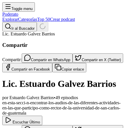
Toggle menu
Poderato
Explorar
Categorías
Top 50
Crear podcast
Ir al Buscador
Lic. Estuardo Galvez Barrios
Compartir
Compartir:
Compartir en
WhatsApp
Compartir en
X (Twitter)
Compartir en
Facebook
Copiar enlace
Lic. Estuardo Galvez Barrios
por
Estuardo Galvez Barrios
•
49
episodios
en-esta-secci-n-encontrar-los-audios-de-las-diferentes-actividades-
en-las-que-participo-como-rector-de-la-universidad-de-san-carlos-
de-guatemala
Escuchar Último