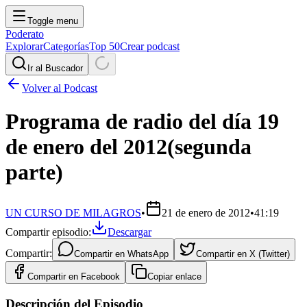
Toggle menu
Poderato
Explorar
Categorías
Top 50
Crear podcast
Ir al Buscador
Volver al Podcast
Programa de radio del día 19
de enero del 2012(segunda
parte)
UN CURSO DE MILAGROS
•
21 de enero de 2012
•
41:19
Compartir episodio:
Descargar
Compartir:
Compartir en
WhatsApp
Compartir en
X (Twitter)
Compartir en
Facebook
Copiar enlace
Descripción del Episodio