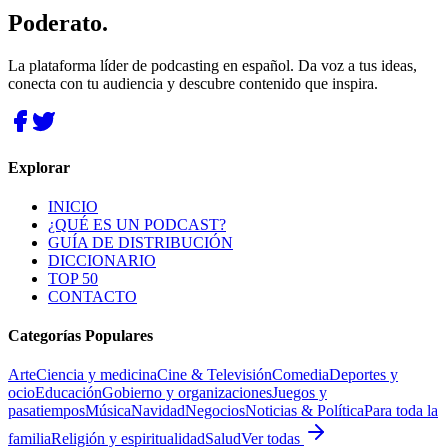
Poderato
.
La plataforma líder de podcasting en español. Da voz a tus ideas,
conecta con tu audiencia y descubre contenido que inspira.
Explorar
INICIO
¿QUÉ ES UN PODCAST?
GUÍA DE DISTRIBUCIÓN
DICCIONARIO
TOP 50
CONTACTO
Categorías Populares
Arte
Ciencia y medicina
Cine & Televisión
Comedia
Deportes y
ocio
Educación
Gobierno y organizaciones
Juegos y
pasatiempos
Música
Navidad
Negocios
Noticias & Política
Para toda la
familia
Religión y espiritualidad
Salud
Ver todas