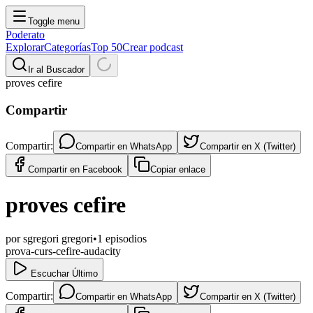
Toggle menu
Poderato
Explorar
Categorías
Top 50
Crear podcast
Ir al Buscador
proves cefire
Compartir
Compartir:
Compartir en
WhatsApp
Compartir en
X (Twitter)
Compartir en
Facebook
Copiar enlace
proves cefire
por
sgregori gregori
•
1
episodios
prova-curs-cefire-audacity
Escuchar Último
Compartir:
Compartir en
WhatsApp
Compartir en
X (Twitter)