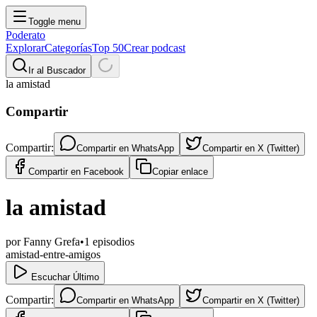
Toggle menu
Poderato
Explorar
Categorías
Top 50
Crear podcast
Ir al Buscador
la amistad
Compartir
Compartir:
Compartir en
WhatsApp
Compartir en
X (Twitter)
Compartir en
Facebook
Copiar enlace
la amistad
por
Fanny Grefa
•
1
episodios
amistad-entre-amigos
Escuchar Último
Compartir:
Compartir en
WhatsApp
Compartir en
X (Twitter)