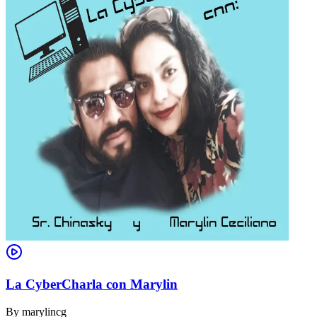
La CyberCharla con Marylin
By
marylincg