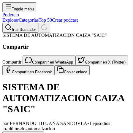
Toggle menu
Poderato
Explorar
Categorías
Top 50
Crear podcast
Ir al Buscador
SISTEMA DE AUTOMATIZACION CAIZA "SAIC"
Compartir
Compartir:
Compartir en
WhatsApp
Compartir en
X (Twitter)
Compartir en
Facebook
Copiar enlace
SISTEMA DE
AUTOMATIZACION CAIZA
"SAIC"
por
FERNANDO TITUAÑA SANDOVLA
•
1
episodios
lo-ultimo-de-automatizacion