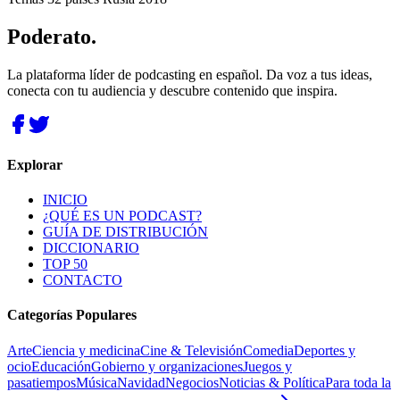
Poderato
.
La plataforma líder de podcasting en español. Da voz a tus ideas,
conecta con tu audiencia y descubre contenido que inspira.
Explorar
INICIO
¿QUÉ ES UN PODCAST?
GUÍA DE DISTRIBUCIÓN
DICCIONARIO
TOP 50
CONTACTO
Categorías Populares
Arte
Ciencia y medicina
Cine & Televisión
Comedia
Deportes y
ocio
Educación
Gobierno y organizaciones
Juegos y
pasatiempos
Música
Navidad
Negocios
Noticias & Política
Para toda la