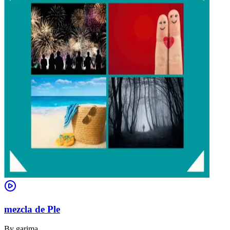
mezcla de Ple
By
garima