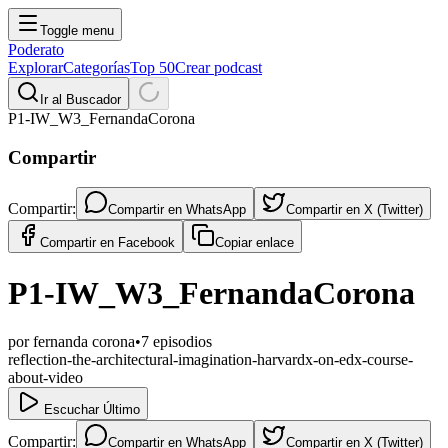
Toggle menu
Poderato
Explorar
Categorías
Top 50
Crear podcast
Ir al Buscador
P1-IW_W3_FernandaCorona
Compartir
Compartir:
Compartir en
WhatsApp
Compartir en
X (Twitter)
Compartir en
Facebook
Copiar enlace
P1-IW_W3_FernandaCorona
por
fernanda corona
•
7
episodios
reflection-the-architectural-imagination-harvardx-on-edx-course-
about-video
Escuchar Último
Compartir:
Compartir en
WhatsApp
Compartir en
X (Twitter)