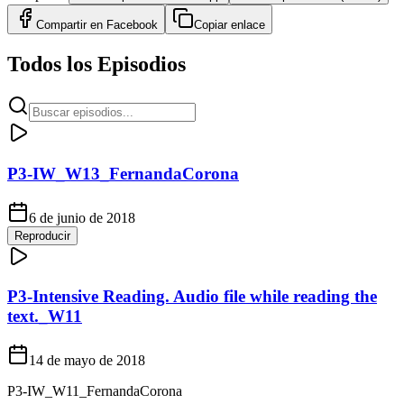
Compartir en
Facebook
Copiar enlace
Todos los Episodios
P3-IW_W13_FernandaCorona
6 de junio de 2018
Reproducir
P3-Intensive Reading. Audio file while reading the
text._W11
14 de mayo de 2018
P3-IW_W11_FernandaCorona