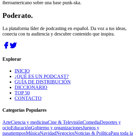
iberoamericano sobre una base punk-ska.
Poderato
.
La plataforma líder de podcasting en español. Da voz a tus ideas,
conecta con tu audiencia y descubre contenido que inspira.
Explorar
INICIO
¿QUÉ ES UN PODCAST?
GUÍA DE DISTRIBUCIÓN
DICCIONARIO
TOP 50
CONTACTO
Categorías Populares
Arte
Ciencia y medicina
Cine & Televisión
Comedia
Deportes y
ocio
Educación
Gobierno y organizaciones
Juegos y
pasatiempos
Música
Navidad
Negocios
Noticias & Política
Para toda la