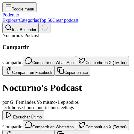
Toggle menu
Poderato
Explorar
Categorías
Top 50
Crear podcast
Ir al Buscador
Nocturno's Podcast
Compartir
Compartir:
Compartir en
WhatsApp
Compartir en
X (Twitter)
Compartir en
Facebook
Copiar enlace
Nocturno's Podcast
por
G. Fernández Yo mismo
•
1
episodios
tech-house-house-and-techno-feelings
Escuchar Último
Compartir:
Compartir en
WhatsApp
Compartir en
X (Twitter)