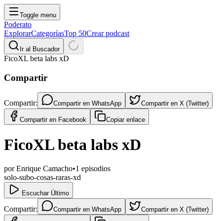
Toggle menu
Poderato
Explorar
Categorías
Top 50
Crear podcast
Ir al Buscador
FicoXL beta labs xD
Compartir
Compartir:
Compartir en
WhatsApp
Compartir en
X (Twitter)
Compartir en
Facebook
Copiar enlace
FicoXL beta labs xD
por
Enrique Camacho
•
1
episodios
solo-subo-cosas-raras-xd
Escuchar Último
Compartir:
Compartir en
WhatsApp
Compartir en
X (Twitter)