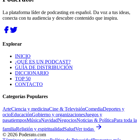
La plataforma líder de podcasting en español. Da voz a tus ideas,
conecta con tu audiencia y descubre contenido que inspira.
Explorar
INICIO
¿QUÉ ES UN PODCAST?
GUÍA DE DISTRIBUCIÓN
DICCIONARIO
TOP 50
CONTACTO
Categorías Populares
Arte
Ciencia y medicina
Cine & Televisión
Comedia
Deportes y
ocio
Educación
Gobierno y organizaciones
Juegos y
pasatiempos
Música
Navidad
Negocios
Noticias & Política
Para toda la
familia
Religión y espiritualidad
Salud
Ver todas
©
2026
Poderato.com