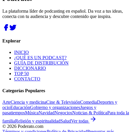
La plataforma líder de podcasting en español. Da voz a tus ideas,
conecta con tu audiencia y descubre contenido que inspira.
Explorar
INICIO
¿QUÉ ES UN PODCAST?
GUÍA DE DISTRIBUCIÓN
DICCIONARIO
TOP 50
CONTACTO
Categorías Populares
Arte
Ciencia y medicina
Cine & Televisión
Comedia
Deportes y
ocio
Educación
Gobierno y organizaciones
Juegos y
pasatiempos
Música
Navidad
Negocios
Noticias & Política
Para toda la
familia
Religión y espiritualidad
Salud
Ver todas
©
2026
Poderato.com
Términos y condiciones
Política de Privacidad
Preguntas más