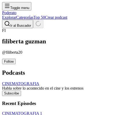
Toggle menu
Poderato
Explorar
Categorías
Top 50
Crear podcast
Ir al Buscador
FI
filiberta
guzman
@
filiberta20
Follow
Podcasts
CINEMATOGRAFIA
Habla sobre lo acontecido en el cine y los estrenos
Subscribe
Recent Episodes
CINEMATOGRAFIA 1