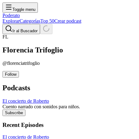
Toggle menu
Poderato
Explorar
Categorías
Top 50
Crear podcast
Ir al Buscador
FL
Florencia
Trifoglio
@
florenciatrifoglio
Follow
Podcasts
El concierto de Roberto
Cuento narrado con sonidos para niños.
Subscribe
Recent Episodes
El concierto de Roberto