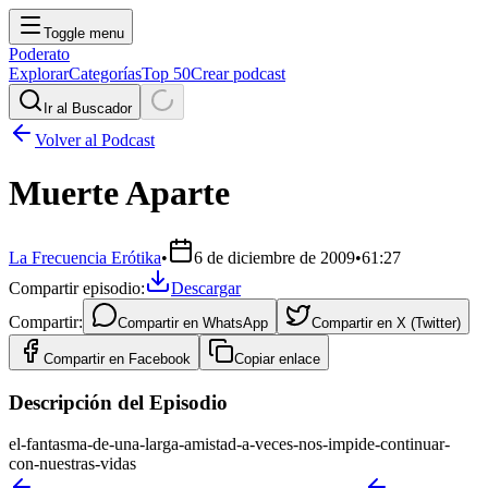
Toggle menu
Poderato
Explorar
Categorías
Top 50
Crear podcast
Ir al Buscador
Volver al Podcast
Muerte Aparte
La Frecuencia Erótika
•
6 de diciembre de 2009
•
61:27
Compartir episodio:
Descargar
Compartir:
Compartir en
WhatsApp
Compartir en
X (Twitter)
Compartir en
Facebook
Copiar enlace
Descripción del Episodio
el-fantasma-de-una-larga-amistad-a-veces-nos-impide-continuar-
con-nuestras-vidas