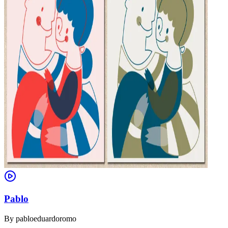
Pablo
By
pabloeduardoromo