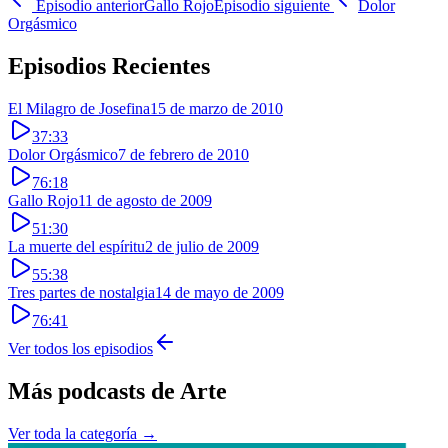
Episodio anterior
Gallo Rojo
Episodio siguiente
Dolor
Orgásmico
Episodios Recientes
El Milagro de Josefina
15 de marzo de 2010
37:33
Dolor Orgásmico
7 de febrero de 2010
76:18
Gallo Rojo
11 de agosto de 2009
51:30
La muerte del espíritu
2 de julio de 2009
55:38
Tres partes de nostalgia
14 de mayo de 2009
76:41
Ver todos los episodios
Más podcasts de
Arte
Ver toda la categoría →