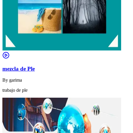
mezcla de Ple
By
garima
trabajo de ple