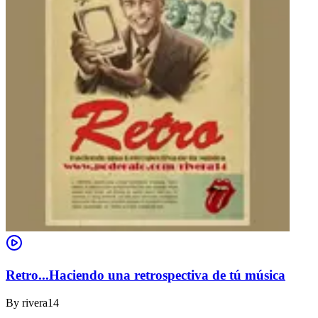
Retro...Haciendo una retrospectiva de tú música
By
rivera14