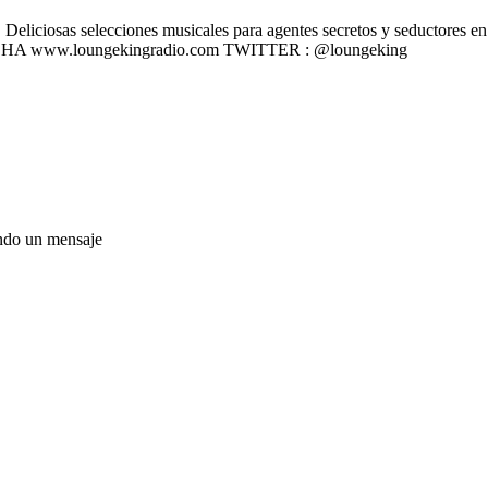
liciosas selecciones musicales para agentes secretos y seductores en u
 ESCÚCHA www.loungekingradio.com TWITTER : @loungeking
ando un mensaje