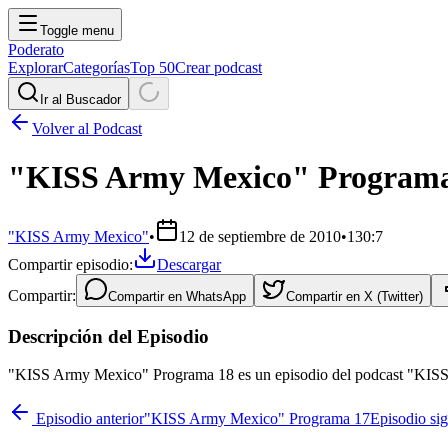
Toggle menu
Poderato
Explorar
Categorías
Top 50
Crear podcast
Ir al Buscador
Volver al Podcast
"KISS Army Mexico" Programa
"KISS Army Mexico"
•
12 de septiembre de 2010
•
130:7
Compartir episodio:
Descargar
Compartir:
Compartir en
WhatsApp
Compartir en
X (Twitter)
Descripción del Episodio
"KISS Army Mexico" Programa 18 es un episodio del podcast "KISS A
Episodio anterior
"KISS Army Mexico" Programa 17
Episodio si