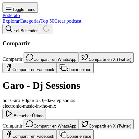
Toggle menu
Poderato
Explorar
Categorías
Top 50
Crear podcast
Ir al Buscador
Compartir
Compartir:
Compartir en
WhatsApp
Compartir en
X (Twitter)
Compartir en
Facebook
Copiar enlace
Garo - Dj Sessions
por
Garo Edgardo Ojeda
•
2
episodios
electronic-music-in-the-mix
Escuchar Último
Compartir:
Compartir en
WhatsApp
Compartir en
X (Twitter)
Compartir en
Facebook
Copiar enlace