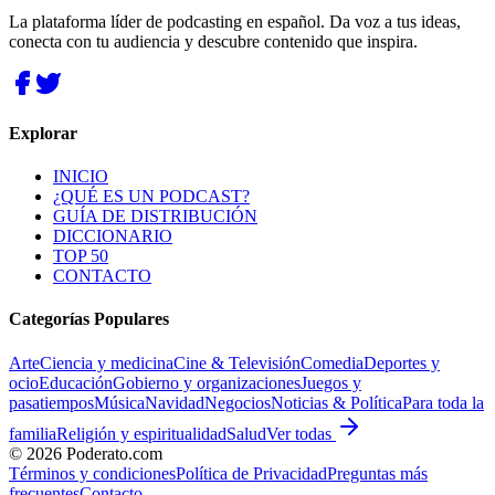
La plataforma líder de podcasting en español. Da voz a tus ideas,
conecta con tu audiencia y descubre contenido que inspira.
Explorar
INICIO
¿QUÉ ES UN PODCAST?
GUÍA DE DISTRIBUCIÓN
DICCIONARIO
TOP 50
CONTACTO
Categorías Populares
Arte
Ciencia y medicina
Cine & Televisión
Comedia
Deportes y
ocio
Educación
Gobierno y organizaciones
Juegos y
pasatiempos
Música
Navidad
Negocios
Noticias & Política
Para toda la
familia
Religión y espiritualidad
Salud
Ver todas
©
2026
Poderato.com
Términos y condiciones
Política de Privacidad
Preguntas más
frecuentes
Contacto