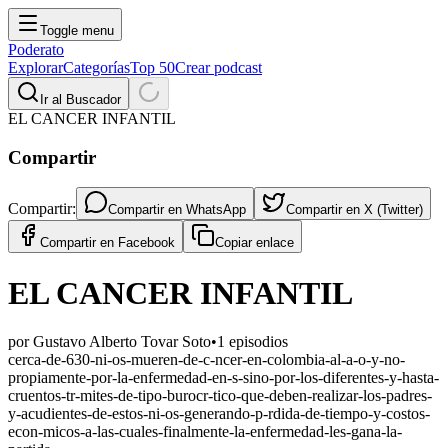
Toggle menu
Poderato
Explorar
Categorías
Top 50
Crear podcast
Ir al Buscador
EL CANCER INFANTIL
Compartir
Compartir:
Compartir en
WhatsApp
Compartir en
X (Twitter)
Compartir en
Facebook
Copiar enlace
EL CANCER INFANTIL
por
Gustavo Alberto Tovar Soto
•
1
episodios
cerca-de-630-ni-os-mueren-de-c-ncer-en-colombia-al-a-o-y-no-
propiamente-por-la-enfermedad-en-s-sino-por-los-diferentes-y-hasta-
cruentos-tr-mites-de-tipo-burocr-tico-que-deben-realizar-los-padres-
y-acudientes-de-estos-ni-os-generando-p-rdida-de-tiempo-y-costos-
econ-micos-a-las-cuales-finalmente-la-enfermedad-les-gana-la-