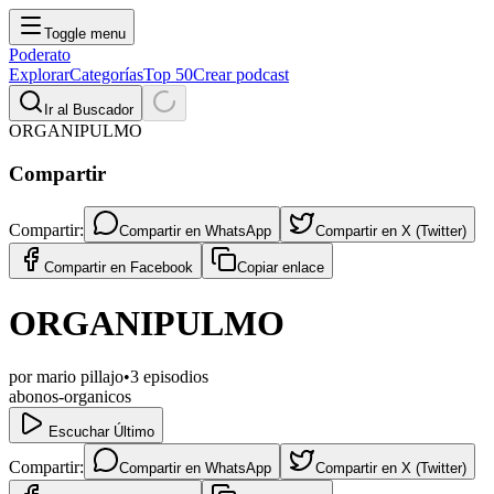
Toggle menu
Poderato
Explorar
Categorías
Top 50
Crear podcast
Ir al Buscador
ORGANIPULMO
Compartir
Compartir:
Compartir en
WhatsApp
Compartir en
X (Twitter)
Compartir en
Facebook
Copiar enlace
ORGANIPULMO
por
mario pillajo
•
3
episodios
abonos-organicos
Escuchar Último
Compartir:
Compartir en
WhatsApp
Compartir en
X (Twitter)