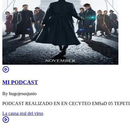
MI PODCAST
By
hugojesusjunio
PODCAST REALIZADO EN EN CECYTEO EMSaD 05 TEPET
La causa real del virus