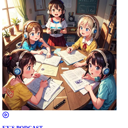
EX´S PODCAST