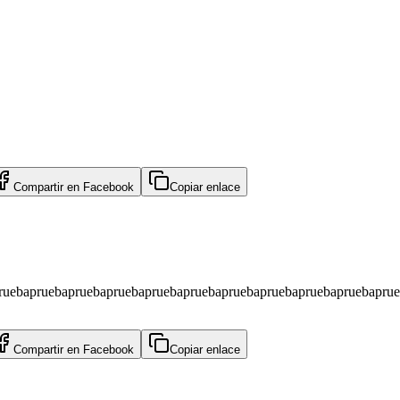
Compartir en
Facebook
Copiar enlace
ruebapruebapruebapruebapruebapruebapruebapruebapruebapruebapru
Compartir en
Facebook
Copiar enlace