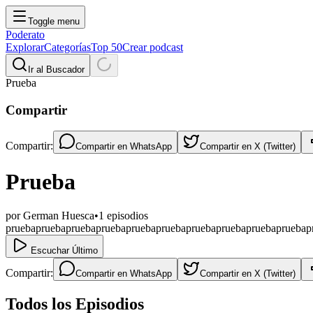
Toggle menu
Poderato
Explorar
Categorías
Top 50
Crear podcast
Ir al Buscador
Prueba
Compartir
Compartir:
Compartir en
WhatsApp
Compartir en
X (Twitter)
Prueba
por
German Huesca
•
1
episodios
pruebapruebapruebapruebapruebapruebapruebapruebapruebapruebap
Escuchar Último
Compartir:
Compartir en
WhatsApp
Compartir en
X (Twitter)
Todos los Episodios