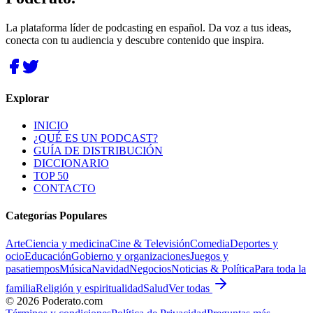
La plataforma líder de podcasting en español. Da voz a tus ideas,
conecta con tu audiencia y descubre contenido que inspira.
Explorar
INICIO
¿QUÉ ES UN PODCAST?
GUÍA DE DISTRIBUCIÓN
DICCIONARIO
TOP 50
CONTACTO
Categorías Populares
Arte
Ciencia y medicina
Cine & Televisión
Comedia
Deportes y
ocio
Educación
Gobierno y organizaciones
Juegos y
pasatiempos
Música
Navidad
Negocios
Noticias & Política
Para toda la
familia
Religión y espiritualidad
Salud
Ver todas
©
2026
Poderato.com