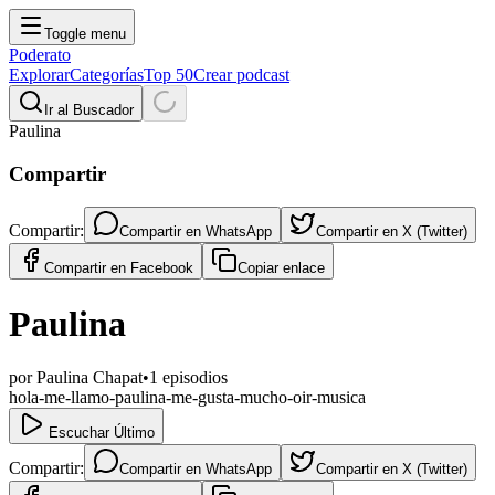
Toggle menu
Poderato
Explorar
Categorías
Top 50
Crear podcast
Ir al Buscador
Paulina
Compartir
Compartir:
Compartir en
WhatsApp
Compartir en
X (Twitter)
Compartir en
Facebook
Copiar enlace
Paulina
por
Paulina Chapat
•
1
episodios
hola-me-llamo-paulina-me-gusta-mucho-oir-musica
Escuchar Último
Compartir:
Compartir en
WhatsApp
Compartir en
X (Twitter)