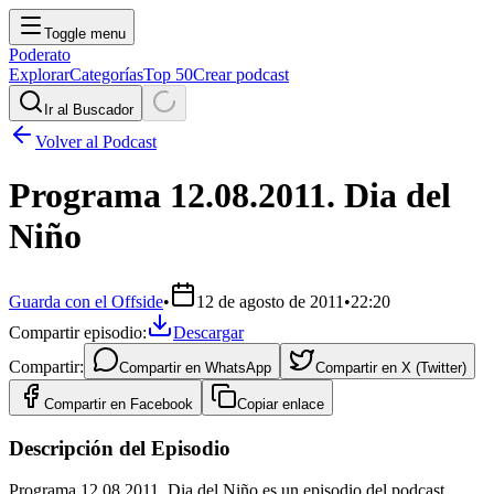
Toggle menu
Poderato
Explorar
Categorías
Top 50
Crear podcast
Ir al Buscador
Volver al Podcast
Programa 12.08.2011. Dia del
Niño
Guarda con el Offside
•
12 de agosto de 2011
•
22:20
Compartir episodio:
Descargar
Compartir:
Compartir en
WhatsApp
Compartir en
X (Twitter)
Compartir en
Facebook
Copiar enlace
Descripción del Episodio
Programa 12.08.2011. Dia del Niño es un episodio del podcast