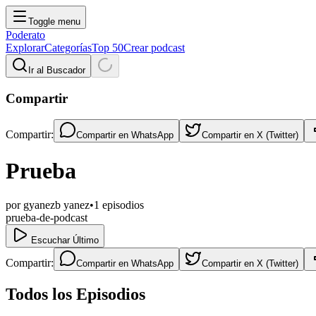
Toggle menu
Poderato
Explorar
Categorías
Top 50
Crear podcast
Ir al Buscador
Compartir
Compartir:
Compartir en
WhatsApp
Compartir en
X (Twitter)
Prueba
por
gyanezb yanez
•
1
episodios
prueba-de-podcast
Escuchar Último
Compartir:
Compartir en
WhatsApp
Compartir en
X (Twitter)
Todos los Episodios