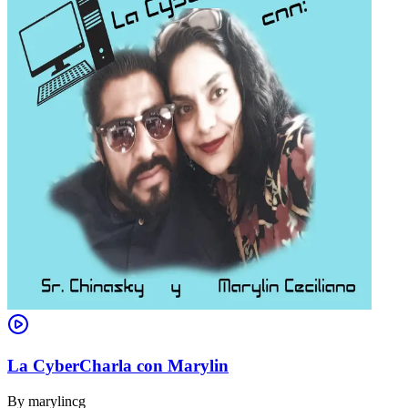
La CyberCharla con Marylin
By
marylincg