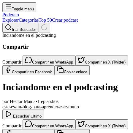
Toggle menu
Poderato
Explorar
Categorías
Top 50
Crear podcast
Ir al Buscador
Inciandome en el podcasting
Compartir
Compartir:
Compartir en
WhatsApp
Compartir en
X (Twitter)
Compartir en
Facebook
Copiar enlace
Inciandome en el podcasting
por
Hector Maida
•
1
episodios
este-es-un-blog-para-aprender-este-muno
Escuchar Último
Compartir:
Compartir en
WhatsApp
Compartir en
X (Twitter)