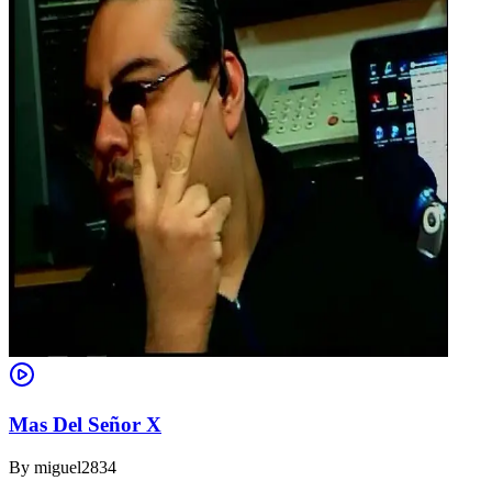
Mas Del Señor X
By
miguel2834