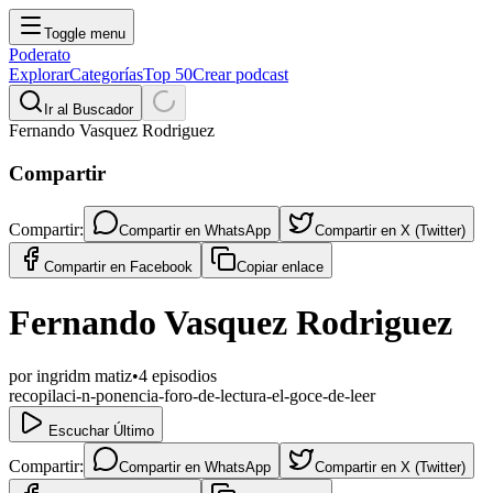
Toggle menu
Poderato
Explorar
Categorías
Top 50
Crear podcast
Ir al Buscador
Fernando Vasquez Rodriguez
Compartir
Compartir:
Compartir en
WhatsApp
Compartir en
X (Twitter)
Compartir en
Facebook
Copiar enlace
Fernando Vasquez Rodriguez
por
ingridm matiz
•
4
episodios
recopilaci-n-ponencia-foro-de-lectura-el-goce-de-leer
Escuchar Último
Compartir:
Compartir en
WhatsApp
Compartir en
X (Twitter)