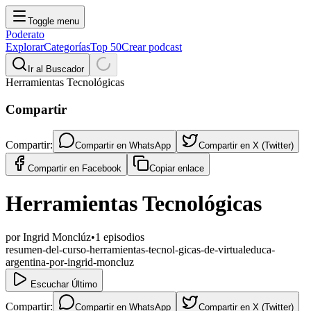
Toggle menu
Poderato
Explorar
Categorías
Top 50
Crear podcast
Ir al Buscador
Herramientas Tecnológicas
Compartir
Compartir:
Compartir en
WhatsApp
Compartir en
X (Twitter)
Compartir en
Facebook
Copiar enlace
Herramientas Tecnológicas
por
Ingrid Monclúz
•
1
episodios
resumen-del-curso-herramientas-tecnol-gicas-de-virtualeduca-
argentina-por-ingrid-moncluz
Escuchar Último
Compartir:
Compartir en
WhatsApp
Compartir en
X (Twitter)