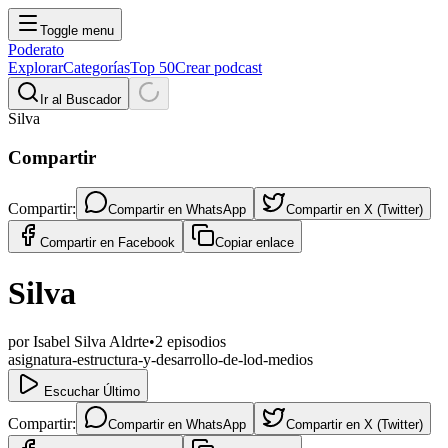
Toggle menu
Poderato
Explorar
Categorías
Top 50
Crear podcast
Ir al Buscador
Silva
Compartir
Compartir:
Compartir en
WhatsApp
Compartir en
X (Twitter)
Compartir en
Facebook
Copiar enlace
Silva
por
Isabel Silva Aldrte
•
2
episodios
asignatura-estructura-y-desarrollo-de-lod-medios
Escuchar Último
Compartir:
Compartir en
WhatsApp
Compartir en
X (Twitter)