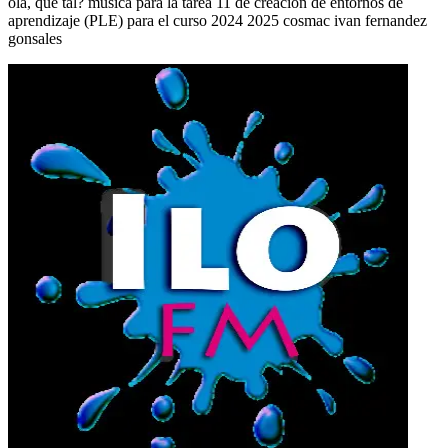
ola, que tal? musica para la tarea 11 de creación de entornos de
aprendizaje (PLE) para el curso 2024 2025 cosmac ivan fernandez
gonsales