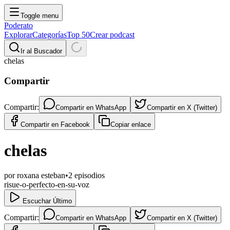
Toggle menu
Poderato
Explorar
Categorías
Top 50
Crear podcast
Ir al Buscador
chelas
Compartir
Compartir:
Compartir en
WhatsApp
Compartir en
X (Twitter)
Compartir en
Facebook
Copiar enlace
chelas
por
roxana esteban
•
2
episodios
risue-o-perfecto-en-su-voz
Escuchar Último
Compartir:
Compartir en
WhatsApp
Compartir en
X (Twitter)