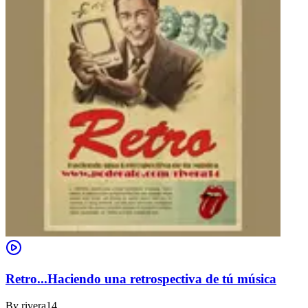
Retro...Haciendo una retrospectiva de tú música
By
rivera14