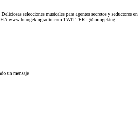
liciosas selecciones musicales para agentes secretos y seductores en u
 ESCÚCHA www.loungekingradio.com TWITTER : @loungeking
ando un mensaje