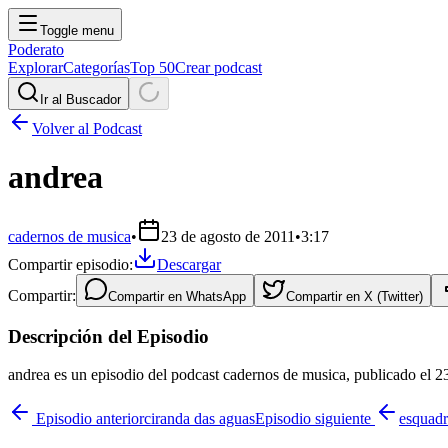
Toggle menu
Poderato
Explorar
Categorías
Top 50
Crear podcast
Ir al Buscador
Volver al Podcast
andrea
cadernos de musica
•
23 de agosto de 2011
•
3:17
Compartir episodio:
Descargar
Compartir:
Compartir en
WhatsApp
Compartir en
X (Twitter)
Descripción del Episodio
andrea es un episodio del podcast cadernos de musica, publicado el 2
Episodio anterior
ciranda das aguas
Episodio siguiente
esquadr