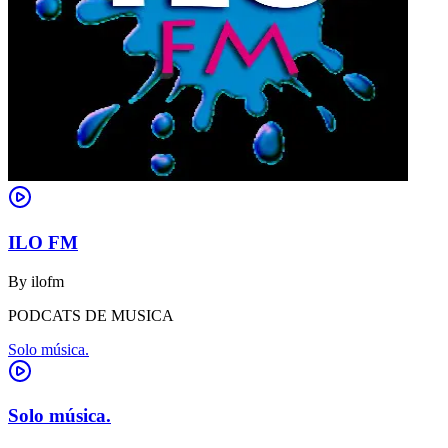
ILO FM
By
ilofm
PODCATS DE MUSICA
Solo música.
Solo música.