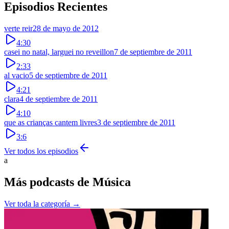
Episodios Recientes
verte reir
28 de mayo de 2012
4:30
casei no natal, larguei no reveillon
7 de septiembre de 2011
2:33
al vacio
5 de septiembre de 2011
4:21
clara
4 de septiembre de 2011
4:10
que as crianças cantem livres
3 de septiembre de 2011
3:6
Ver todos los episodios
a
Más podcasts de
Música
Ver toda la categoría →