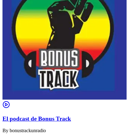
El podcast de Bonus Track
By
bonustrackunradio