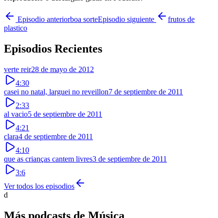
Episodio anterior
boa sorte
Episodio siguiente
frutos de
plastico
Episodios Recientes
verte reir
28 de mayo de 2012
4:30
casei no natal, larguei no reveillon
7 de septiembre de 2011
2:33
al vacio
5 de septiembre de 2011
4:21
clara
4 de septiembre de 2011
4:10
que as crianças cantem livres
3 de septiembre de 2011
3:6
Ver todos los episodios
d
Más podcasts de
Música