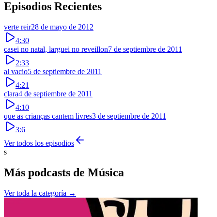
Episodios Recientes
verte reir
28 de mayo de 2012
4:30
casei no natal, larguei no reveillon
7 de septiembre de 2011
2:33
al vacio
5 de septiembre de 2011
4:21
clara
4 de septiembre de 2011
4:10
que as crianças cantem livres
3 de septiembre de 2011
3:6
Ver todos los episodios
s
Más podcasts de
Música
Ver toda la categoría →