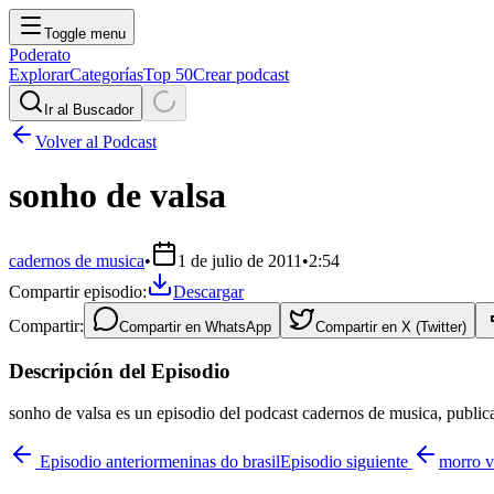
Toggle menu
Poderato
Explorar
Categorías
Top 50
Crear podcast
Ir al Buscador
Volver al Podcast
sonho de valsa
cadernos de musica
•
1 de julio de 2011
•
2:54
Compartir episodio:
Descargar
Compartir:
Compartir en
WhatsApp
Compartir en
X (Twitter)
Descripción del Episodio
sonho de valsa es un episodio del podcast cadernos de musica, public
Episodio anterior
meninas do brasil
Episodio siguiente
morro v