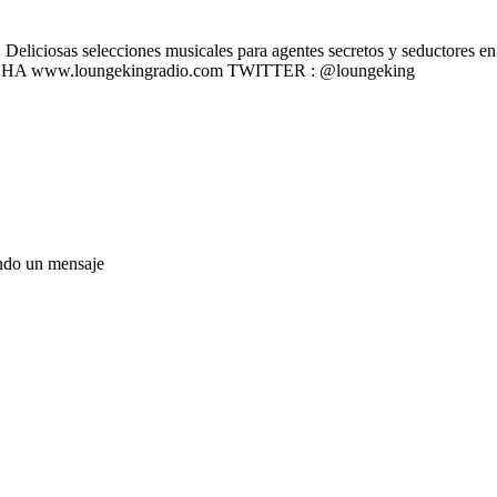
liciosas selecciones musicales para agentes secretos y seductores en u
 ESCÚCHA www.loungekingradio.com TWITTER : @loungeking
ando un mensaje