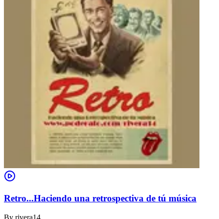
Retro...Haciendo una retrospectiva de tú música
By
rivera14