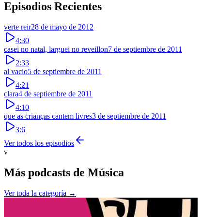
Episodios Recientes
verte reir
28 de mayo de 2012
4:30
casei no natal, larguei no reveillon
7 de septiembre de 2011
2:33
al vacio
5 de septiembre de 2011
4:21
clara
4 de septiembre de 2011
4:10
que as crianças cantem livres
3 de septiembre de 2011
3:6
Ver todos los episodios
v
Más podcasts de
Música
Ver toda la categoría →