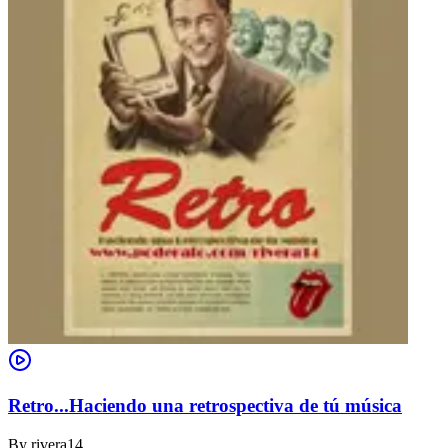
Retro...Haciendo una retrospectiva de tú música
By
rivera14