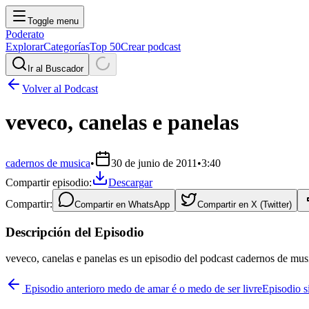
Toggle menu
Poderato
Explorar
Categorías
Top 50
Crear podcast
Ir al Buscador
Volver al Podcast
veveco, canelas e panelas
cadernos de musica
•
30 de junio de 2011
•
3:40
Compartir episodio:
Descargar
Compartir:
Compartir en
WhatsApp
Compartir en
X (Twitter)
Descripción del Episodio
veveco, canelas e panelas es un episodio del podcast cadernos de mus
Episodio anterior
o medo de amar é o medo de ser livre
Episodio s