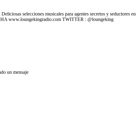
liciosas selecciones musicales para agentes secretos y seductores en u
 ESCÚCHA www.loungekingradio.com TWITTER : @loungeking
ando un mensaje