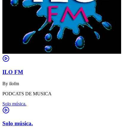
ILO FM
By
ilofm
PODCATS DE MUSICA
Solo música.
Solo música.