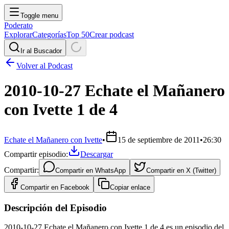
Toggle menu
Poderato
Explorar
Categorías
Top 50
Crear podcast
Ir al Buscador
Volver al Podcast
2010-10-27 Echate el Mañanero
con Ivette 1 de 4
Echate el Mañanero con Ivette
•
15 de septiembre de 2011
•
26:30
Compartir episodio:
Descargar
Compartir:
Compartir en
WhatsApp
Compartir en
X (Twitter)
Compartir en
Facebook
Copiar enlace
Descripción del Episodio
2010-10-27 Echate el Mañanero con Ivette 1 de 4 es un episodio del