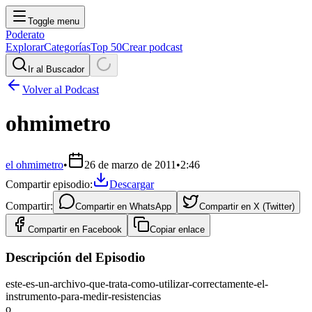
Toggle menu
Poderato
Explorar
Categorías
Top 50
Crear podcast
Ir al Buscador
Volver al Podcast
ohmimetro
el ohmimetro
•
26 de marzo de 2011
•
2:46
Compartir episodio:
Descargar
Compartir:
Compartir en
WhatsApp
Compartir en
X (Twitter)
Compartir en
Facebook
Copiar enlace
Descripción del Episodio
este-es-un-archivo-que-trata-como-utilizar-correctamente-el-
instrumento-para-medir-resistencias
o