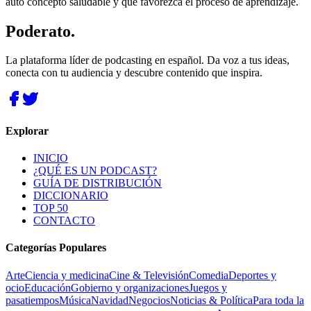
auto concepto saludable y que favorezca el proceso de aprendizaje.
Poderato
.
La plataforma líder de podcasting en español. Da voz a tus ideas,
conecta con tu audiencia y descubre contenido que inspira.
Explorar
INICIO
¿QUÉ ES UN PODCAST?
GUÍA DE DISTRIBUCIÓN
DICCIONARIO
TOP 50
CONTACTO
Categorías Populares
Arte
Ciencia y medicina
Cine & Televisión
Comedia
Deportes y
ocio
Educación
Gobierno y organizaciones
Juegos y
pasatiempos
Música
Navidad
Negocios
Noticias & Política
Para toda la