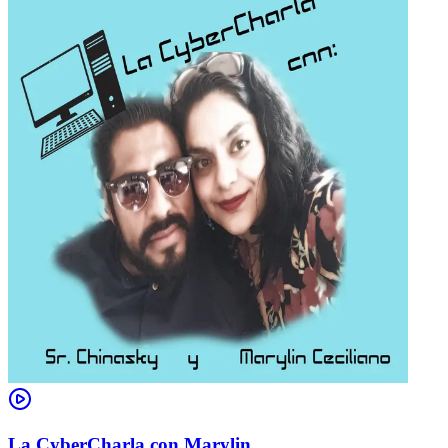
La CyberCharla con Marylin