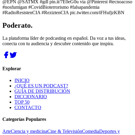
@EPN @SATMX #gdl pin.it/7E0eG0u via @Pinterest #tecnoacoso
#nosfumigan #CovidBioterrorismo #falsapandemia
#RadioResistenCIA #ReziztenCIA pic.twitter.com/iFHufjzKBN
Poderato
.
La plataforma líder de podcasting en español. Da voz a tus ideas,
conecta con tu audiencia y descubre contenido que inspira.
Explorar
INICIO
¿QUÉ ES UN PODCAST?
GUÍA DE DISTRIBUCIÓN
DICCIONARIO
TOP 50
CONTACTO
Categorías Populares
Arte
Ciencia y medicina
Cine & Televisión
Comedia
Deportes y