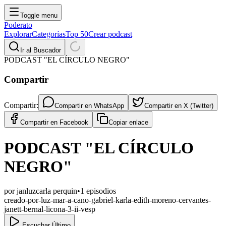
Toggle menu
Poderato
Explorar
Categorías
Top 50
Crear podcast
Ir al Buscador
PODCAST "EL CÍRCULO NEGRO"
Compartir
Compartir:
Compartir en
WhatsApp
Compartir en
X (Twitter)
Compartir en
Facebook
Copiar enlace
PODCAST "EL CÍRCULO
NEGRO"
por
janluzcarla perquin
•
1
episodios
creado-por-luz-mar-a-cano-gabriel-karla-edith-moreno-cervantes-
janett-bernal-licona-3-ii-vesp
Escuchar Último