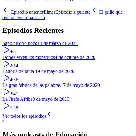
Episodio anterior
Elmer
Episodio siguiente
El grillo que
queria tener una casita
Episodios Recientes
Sapo de otro pozo
13 de marzo de 2024
4:8
Donde viven los monstruos
4 de octubre de 2020
2:14
Historia de ratita
19 de mayo de 2020
4:56
La gran fabrica de las palabras
17 de mayo de 2020
3:41
La Jirafa Afrika
8 de mayo de 2020
5:58
Ver todos los episodios
C
Más podcasts de
Educación