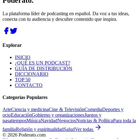
Poderato
.
La plataforma líder de podcasting en español. Da voz a tus ideas,
conecta con tu audiencia y descubre contenido que inspira.
Explorar
INICIO
¿QUÉ ES UN PODCAST?
GUÍA DE DISTRIBUCIÓN
DICCIONARIO
TOP 50
CONTACTO
Categorías Populares
Arte
Ciencia y medicina
Cine & Televisión
Comedia
Deportes y
ocio
Educación
Gobierno y organizaciones
Juegos y
pasatiempos
Música
Navidad
Negocios
Noticias & Política
Para toda la
familia
Religión y espiritualidad
Salud
Ver todas
©
2026
Poderato.com