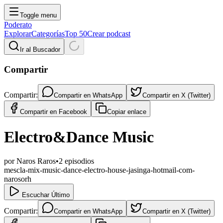
Toggle menu
Poderato
Explorar
Categorías
Top 50
Crear podcast
Ir al Buscador
Compartir
Compartir:
Compartir en
WhatsApp
Compartir en
X (Twitter)
Compartir en
Facebook
Copiar enlace
Electro&Dance Music
por
Naros Raros
•
2
episodios
mescla-mix-music-dance-electro-house-jasinga-hotmail-com-
narosorh
Escuchar Último
Compartir:
Compartir en
WhatsApp
Compartir en
X (Twitter)