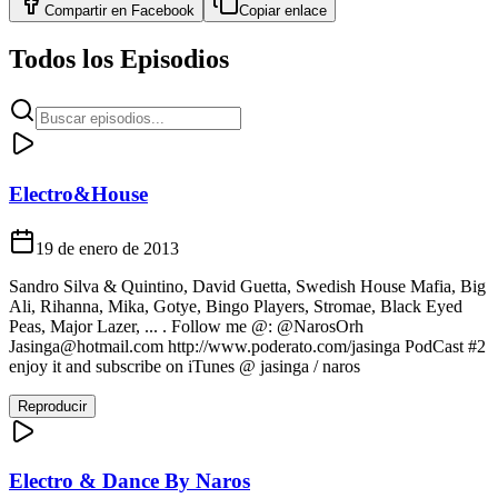
Compartir en
Facebook
Copiar enlace
Todos los Episodios
Electro&House
19 de enero de 2013
Sandro Silva & Quintino, David Guetta, Swedish House Mafia, Big
Ali, Rihanna, Mika, Gotye, Bingo Players, Stromae, Black Eyed
Peas, Major Lazer, ... . Follow me @: @NarosOrh
Jasinga@hotmail.com
http://www.poderato.com/jasinga PodCast #2
enjoy it and subscribe on iTunes @ jasinga / naros
Reproducir
Electro & Dance By Naros