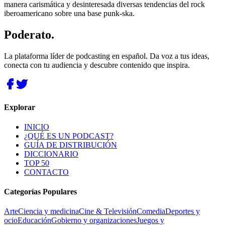
manera carismática y desinteresada diversas tendencias del rock
iberoamericano sobre una base punk-ska.
Poderato
.
La plataforma líder de podcasting en español. Da voz a tus ideas,
conecta con tu audiencia y descubre contenido que inspira.
Explorar
INICIO
¿QUÉ ES UN PODCAST?
GUÍA DE DISTRIBUCIÓN
DICCIONARIO
TOP 50
CONTACTO
Categorías Populares
Arte
Ciencia y medicina
Cine & Televisión
Comedia
Deportes y
ocio
Educación
Gobierno y organizaciones
Juegos y