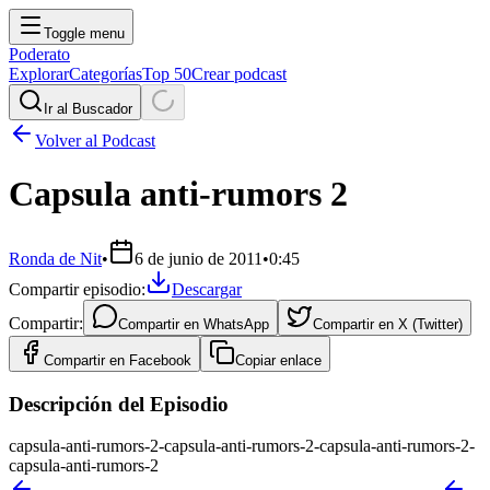
Toggle menu
Poderato
Explorar
Categorías
Top 50
Crear podcast
Ir al Buscador
Volver al Podcast
Capsula anti-rumors 2
Ronda de Nit
•
6 de junio de 2011
•
0:45
Compartir episodio:
Descargar
Compartir:
Compartir en
WhatsApp
Compartir en
X (Twitter)
Compartir en
Facebook
Copiar enlace
Descripción del Episodio
capsula-anti-rumors-2-capsula-anti-rumors-2-capsula-anti-rumors-2-
capsula-anti-rumors-2