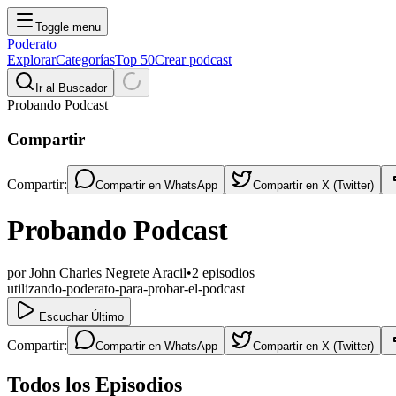
Toggle menu
Poderato
Explorar
Categorías
Top 50
Crear podcast
Ir al Buscador
Probando Podcast
Compartir
Compartir:
Compartir en
WhatsApp
Compartir en
X (Twitter)
Probando Podcast
por
John Charles Negrete Aracil
•
2
episodios
utilizando-poderato-para-probar-el-podcast
Escuchar Último
Compartir:
Compartir en
WhatsApp
Compartir en
X (Twitter)
Todos los Episodios