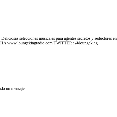
liciosas selecciones musicales para agentes secretos y seductores en u
 ESCÚCHA www.loungekingradio.com TWITTER : @loungeking
ando un mensaje