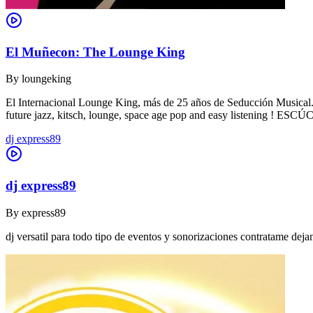
El Muñecon: The Lounge King
By
loungeking
El Internacional Lounge King, más de 25 años de Seducción Musical. De
future jazz, kitsch, lounge, space age pop and easy listening !
dj express89
dj express89
By
express89
dj versatil para todo tipo de eventos y sonorizaciones contratame dej