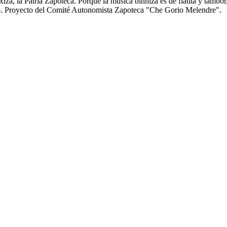
zá, la Patria Zapoteca. Porque la música binnizá es de flauta y tambor
anto. Proyecto del Comité Autonomista Zapoteca "Che Gorio Melendre".