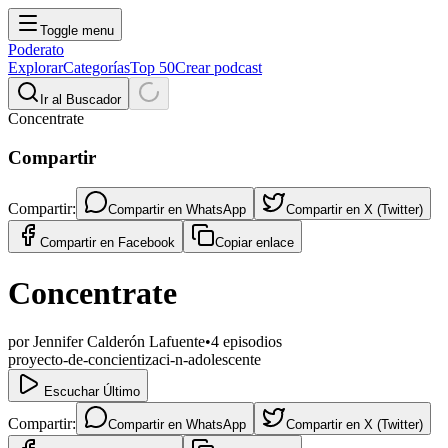
Toggle menu
Poderato
Explorar
Categorías
Top 50
Crear podcast
Ir al Buscador
Concentrate
Compartir
Compartir:
Compartir en
WhatsApp
Compartir en
X (Twitter)
Compartir en
Facebook
Copiar enlace
Concentrate
por
Jennifer Calderón Lafuente
•
4
episodios
proyecto-de-concientizaci-n-adolescente
Escuchar Último
Compartir:
Compartir en
WhatsApp
Compartir en
X (Twitter)