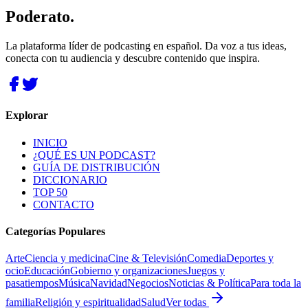
Poderato
.
La plataforma líder de podcasting en español. Da voz a tus ideas,
conecta con tu audiencia y descubre contenido que inspira.
Explorar
INICIO
¿QUÉ ES UN PODCAST?
GUÍA DE DISTRIBUCIÓN
DICCIONARIO
TOP 50
CONTACTO
Categorías Populares
Arte
Ciencia y medicina
Cine & Televisión
Comedia
Deportes y
ocio
Educación
Gobierno y organizaciones
Juegos y
pasatiempos
Música
Navidad
Negocios
Noticias & Política
Para toda la
familia
Religión y espiritualidad
Salud
Ver todas