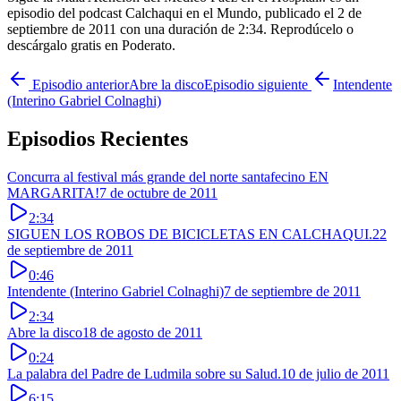
episodio del podcast Calchaqui en el Mundo, publicado el 2 de
septiembre de 2011 con una duración de 2:34. Reprodúcelo o
descárgalo gratis en Poderato.
Episodio anterior
Abre la disco
Episodio siguiente
Intendente
(Interino Gabriel Colnaghi)
Episodios Recientes
Concurra al festival más grande del norte santafecino EN
MARGARITA!
7 de octubre de 2011
2:34
SIGUEN LOS ROBOS DE BICICLETAS EN CALCHAQUI.
22
de septiembre de 2011
0:46
Intendente (Interino Gabriel Colnaghi)
7 de septiembre de 2011
2:34
Abre la disco
18 de agosto de 2011
0:24
La palabra del Padre de Ludmila sobre su Salud.
10 de julio de 2011
6:15