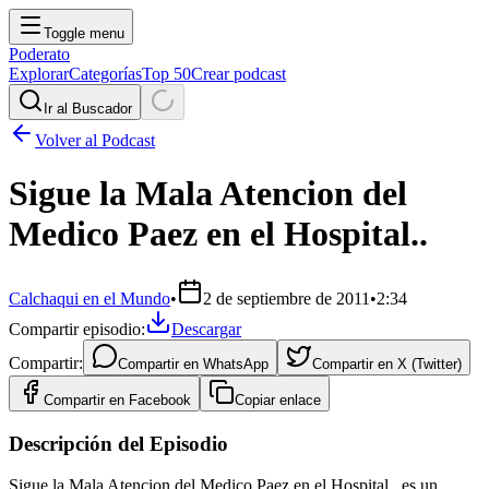
Toggle menu
Poderato
Explorar
Categorías
Top 50
Crear podcast
Ir al Buscador
Volver al Podcast
Sigue la Mala Atencion del
Medico Paez en el Hospital..
Calchaqui en el Mundo
•
2 de septiembre de 2011
•
2:34
Compartir episodio:
Descargar
Compartir:
Compartir en
WhatsApp
Compartir en
X (Twitter)
Compartir en
Facebook
Copiar enlace
Descripción del Episodio
Sigue la Mala Atencion del Medico Paez en el Hospital.. es un