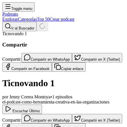
Toggle menu
Poderato
Explorar
Categorías
Top 50
Crear podcast
Ir al Buscador
Ticnovando 1
Compartir
Compartir:
Compartir en
WhatsApp
Compartir en
X (Twitter)
Compartir en
Facebook
Copiar enlace
Ticnovando 1
por
Jenny Correa Montoya
•
1
episodios
el-podcast-como-herramienta-creativa-en-las-organizaciones
Escuchar Último
Compartir:
Compartir en
WhatsApp
Compartir en
X (Twitter)