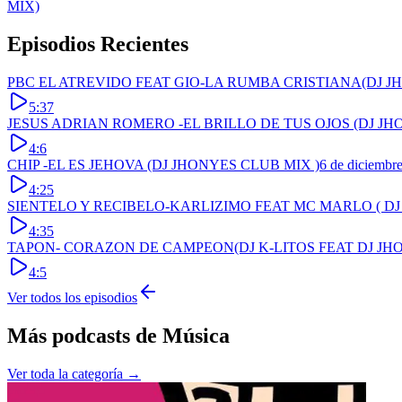
MIX)
Episodios Recientes
PBC EL ATREVIDO FEAT GIO-LA RUMBA CRISTIANA(DJ J
5:37
JESUS ADRIAN ROMERO -EL BRILLO DE TUS OJOS (DJ JH
4:6
CHIP -EL ES JEHOVA (DJ JHONYES CLUB MIX )
6 de diciembr
4:25
SIENTELO Y RECIBELO-KARLIZIMO FEAT MC MARLO ( DJ
4:35
TAPON- CORAZON DE CAMPEON(DJ K-LITOS FEAT DJ JH
4:5
Ver todos los episodios
Más podcasts de
Música
Ver toda la categoría →