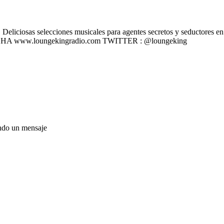
liciosas selecciones musicales para agentes secretos y seductores en u
 ESCÚCHA www.loungekingradio.com TWITTER : @loungeking
ando un mensaje