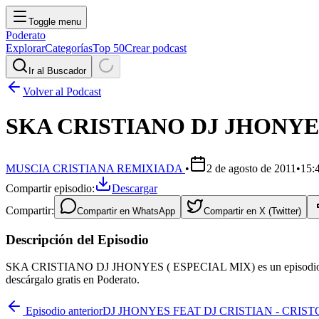
Toggle menu
Poderato
Explorar
Categorías
Top 50
Crear podcast
Ir al Buscador
Volver al Podcast
SKA CRISTIANO DJ JHONYES
MUSCIA CRISTIANA REMIXIADA
•
2 de agosto de 2011
•
15:
Compartir episodio:
Descargar
Compartir:
Compartir en
WhatsApp
Compartir en
X (Twitter)
Descripción del Episodio
SKA CRISTIANO DJ JHONYES ( ESPECIAL MIX) es un episodio del
descárgalo gratis en Poderato.
Episodio anterior
DJ JHONYES FEAT DJ CRISTIAN - CRIST