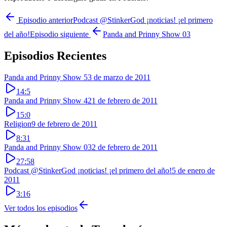
Episodio anterior
Podcast @StinkerGod ¡noticias! ¡el primero
del año!
Episodio siguiente
Panda and Prinny Show 03
Episodios Recientes
Panda and Prinny Show 5
3 de marzo de 2011
14:5
Panda and Prinny Show 4
21 de febrero de 2011
15:0
Religion
9 de febrero de 2011
8:31
Panda and Prinny Show 03
2 de febrero de 2011
27:58
Podcast @StinkerGod ¡noticias! ¡el primero del año!
5 de enero de
2011
3:16
Ver todos los episodios