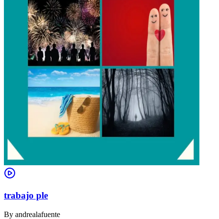
trabajo ple
By
andrealafuente