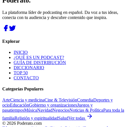
Poderato
.
La plataforma líder de podcasting en español. Da voz a tus ideas,
conecta con tu audiencia y descubre contenido que inspira.
Explorar
INICIO
¿QUÉ ES UN PODCAST?
GUÍA DE DISTRIBUCIÓN
DICCIONARIO
TOP 50
CONTACTO
Categorías Populares
Arte
Ciencia y medicina
Cine & Televisión
Comedia
Deportes y
ocio
Educación
Gobierno y organizaciones
Juegos y
pasatiempos
Música
Navidad
Negocios
Noticias & Política
Para toda la
familia
Religión y espiritualidad
Salud
Ver todas
©
2026
Poderato.com