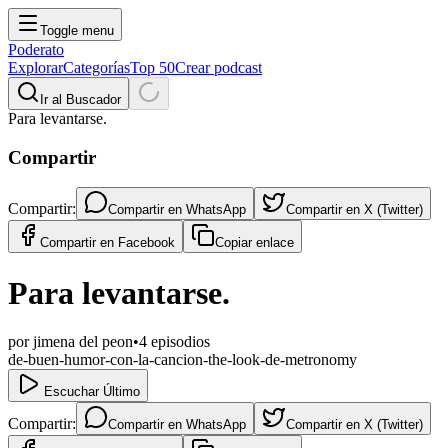
Toggle menu
Poderato
Explorar
Categorías
Top 50
Crear podcast
Ir al Buscador
Para levantarse.
Compartir
Compartir:
Compartir en
WhatsApp
Compartir en
X (Twitter)
Compartir en
Facebook
Copiar enlace
Para levantarse.
por
jimena del peon
•
4
episodios
de-buen-humor-con-la-cancion-the-look-de-metronomy
Escuchar Último
Compartir:
Compartir en
WhatsApp
Compartir en
X (Twitter)