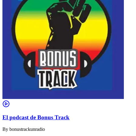
El podcast de Bonus Track
By
bonustrackunradio