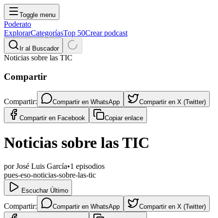
Toggle menu
Poderato
Explorar
Categorías
Top 50
Crear podcast
Ir al Buscador
Noticias sobre las TIC
Compartir
Compartir:
Compartir en
WhatsApp
Compartir en
X (Twitter)
Compartir en
Facebook
Copiar enlace
Noticias sobre las TIC
por
José Luis García
•
1
episodios
pues-eso-noticias-sobre-las-tic
Escuchar Último
Compartir:
Compartir en
WhatsApp
Compartir en
X (Twitter)