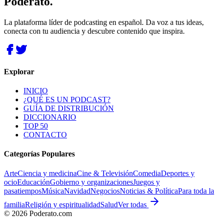
Poderato
.
La plataforma líder de podcasting en español. Da voz a tus ideas,
conecta con tu audiencia y descubre contenido que inspira.
Explorar
INICIO
¿QUÉ ES UN PODCAST?
GUÍA DE DISTRIBUCIÓN
DICCIONARIO
TOP 50
CONTACTO
Categorías Populares
Arte
Ciencia y medicina
Cine & Televisión
Comedia
Deportes y
ocio
Educación
Gobierno y organizaciones
Juegos y
pasatiempos
Música
Navidad
Negocios
Noticias & Política
Para toda la
familia
Religión y espiritualidad
Salud
Ver todas
©
2026
Poderato.com