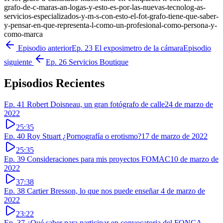
grafo-de-c-maras-an-logas-y-esto-es-por-las-nuevas-tecnolog-as-
servicios-especializados-y-m-s-con-esto-el-fot-grafo-tiene-que-saber-
y-pensar-en-que-representa-l-como-un-profesional-como-persona-y-
como-marca
Episodio anterior
Ep. 23 El exposimetro de la cámara
Episodio
siguiente
Ep. 26 Servicios Boutique
Episodios Recientes
Ep. 41 Robert Doisneau, un gran fotógrafo de calle
24 de marzo de
2022
25:35
Ep. 40 Roy Stuart ¿Pornografía o erotismo?
17 de marzo de 2022
25:35
Ep. 39 Consideraciones para mis proyectos FOMAC
10 de marzo de
2022
37:38
Ep. 38 Cartier Bresson, lo que nos puede enseñar
4 de marzo de
2022
23:22
Ep. 37 ¿Qué saber para participar en convocatoria del FONCA