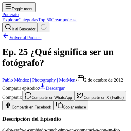
Toggle menu
Poderato
Explorar
Categorías
Top 50
Crear podcast
Ir al Buscador
Volver al Podcast
Ep. 25 ¿Qué significa ser un
fotógrafo?
Pablo Méndez | Photography | MorMen
•
2 de octubre de 2012
Compartir episodio:
Descargar
Compartir:
Compartir en
WhatsApp
Compartir en
X (Twitter)
Compartir en
Facebook
Copiar enlace
Descripción del Episodio
el-fot-grafo-a-cambiado-much-simo-en-comparaci-n-con-un-fot-