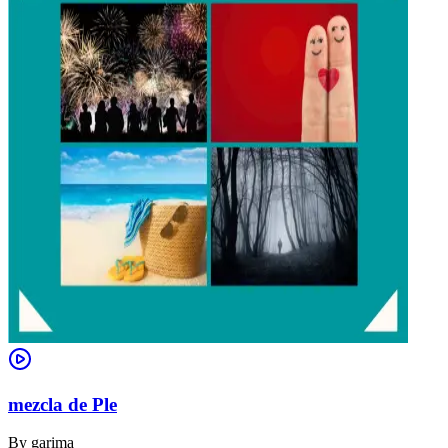
mezcla de Ple
By
garima