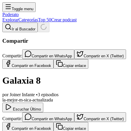
Toggle menu
Poderato
Explorar
Categorías
Top 50
Crear podcast
Ir al Buscador
Compartir
Compartir:
Compartir en
WhatsApp
Compartir en
X (Twitter)
Compartir en
Facebook
Copiar enlace
Galaxia 8
por
Joiner Infante
•
3
episodios
la-mejor-m-sica-actualizada
Escuchar Último
Compartir:
Compartir en
WhatsApp
Compartir en
X (Twitter)
Compartir en
Facebook
Copiar enlace