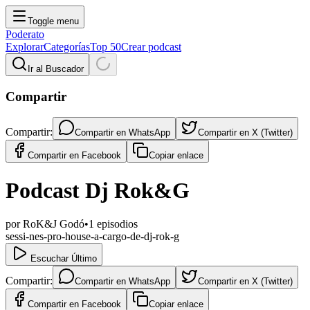
Toggle menu
Poderato
Explorar
Categorías
Top 50
Crear podcast
Ir al Buscador
Compartir
Compartir:
Compartir en
WhatsApp
Compartir en
X (Twitter)
Compartir en
Facebook
Copiar enlace
Podcast Dj Rok&G
por
RoK&J Godó
•
1
episodios
sessi-nes-pro-house-a-cargo-de-dj-rok-g
Escuchar Último
Compartir:
Compartir en
WhatsApp
Compartir en
X (Twitter)
Compartir en
Facebook
Copiar enlace