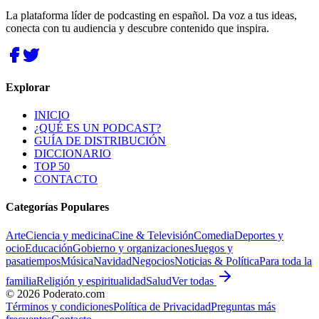
La plataforma líder de podcasting en español. Da voz a tus ideas,
conecta con tu audiencia y descubre contenido que inspira.
Explorar
INICIO
¿QUÉ ES UN PODCAST?
GUÍA DE DISTRIBUCIÓN
DICCIONARIO
TOP 50
CONTACTO
Categorías Populares
Arte
Ciencia y medicina
Cine & Televisión
Comedia
Deportes y
ocio
Educación
Gobierno y organizaciones
Juegos y
pasatiempos
Música
Navidad
Negocios
Noticias & Política
Para toda la
familia
Religión y espiritualidad
Salud
Ver todas
©
2026
Poderato.com
Términos y condiciones
Política de Privacidad
Preguntas más