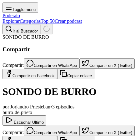
Toggle menu
Poderato
Explorar
Categorías
Top 50
Crear podcast
Ir al Buscador
SONIDO DE BURRO
Compartir
Compartir:
Compartir en
WhatsApp
Compartir en
X (Twitter)
Compartir en
Facebook
Copiar enlace
SONIDO DE BURRO
por
Jorjandro Priesteban
•
3
episodios
burro-de-prieto
Escuchar Último
Compartir:
Compartir en
WhatsApp
Compartir en
X (Twitter)