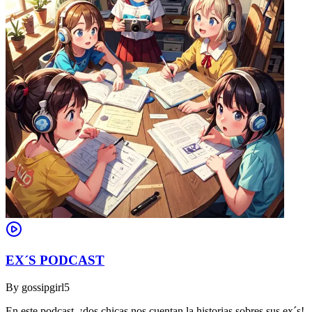
EX´S PODCAST
By
gossipgirl5
En este podcast, ¡dos chicas nos cuentan la historias sobres sus ex´s!