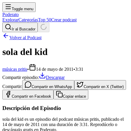
Toggle menu
Poderato
Explorar
Categorías
Top 50
Crear podcast
Ir al Buscador
Volver al Podcast
sola del kid
músicas pritis
•
14 de mayo de 2011
•
3:31
Compartir episodio:
Descargar
Compartir:
Compartir en
WhatsApp
Compartir en
X (Twitter)
Compartir en
Facebook
Copiar enlace
Descripción del Episodio
sola del kid es un episodio del podcast músicas pritis, publicado el
14 de mayo de 2011 con una duración de 3:31. Reprodúcelo o
descárgalo gratis en Poderato.